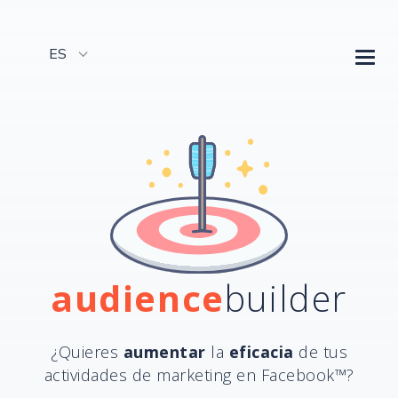
ES
Alt
nav
audience
builder
¿Quieres
aumentar
la
eficacia
de tus
actividades de marketing en Facebook™?